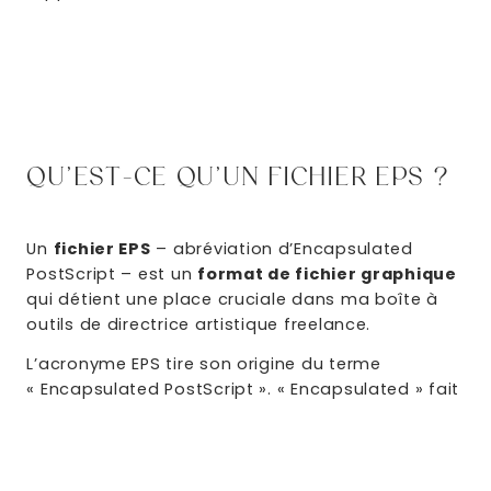
QU’EST-CE QU’UN FICHIER EPS ?
Un
fichier EPS
– abréviation d’Encapsulated
PostScript – est un
format de fichier graphique
qui détient une place cruciale dans ma boîte à
outils de directrice artistique freelance.
L’acronyme EPS tire son origine du terme
« Encapsulated PostScript ». « Encapsulated » fait
référence à l’idée d’encapsuler ou d’emballer
l’image et les informations associées dans un
fichier autonome. Cela signifie que le
fichier EPS
peut être intégré dans d’autres documents sans