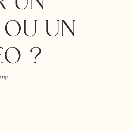
R UN
 OU UN
ÉO ?